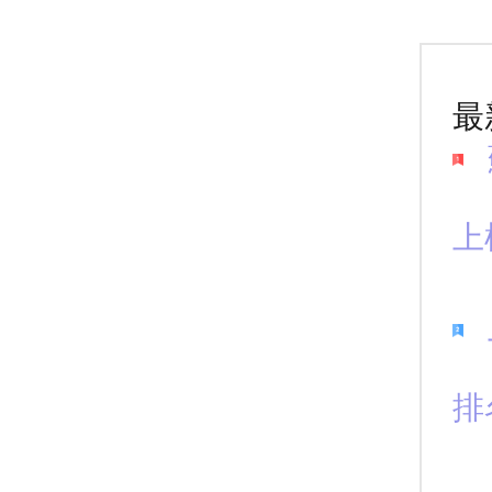
最
上
排